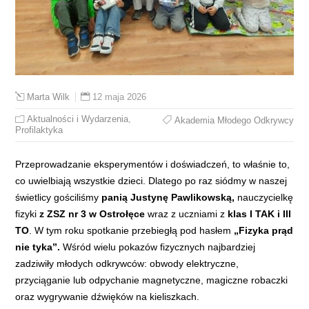
12 maja 2026
Marta Wilk
Aktualności i Wydarzenia
,
Akademia Młodego Odkrywcy
Profilaktyka
Przeprowadzanie eksperymentów i doświadczeń, to właśnie to,
co uwielbiają wszystkie dzieci. Dlatego po raz siódmy w naszej
świetlicy gościliśmy
panią Justynę Pawlikowską,
nauczycielkę
fizyki
z ZSZ nr 3 w Ostrołęce
wraz z uczniami z
klas I TAK i III
TO
. W tym roku spotkanie przebiegłą pod hasłem
„Fizyka prąd
nie tyka”.
Wśród wielu pokazów fizycznych najbardziej
zadziwiły młodych odkrywców: obwody elektryczne,
przyciąganie lub odpychanie magnetyczne, magiczne robaczki
oraz wygrywanie dźwięków na kieliszkach.