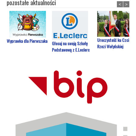
pozostałe aktualności
<
>
Uroczystość ku Czci Ofi
Wyprawka dla Pierwszaka
Głosuj na swoją Szkołę
Rzezi Wołyńskiej
Podstawową z E.Leclerc