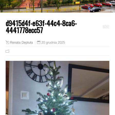
d9415d4f-e63f-44c4-8ca6-
4441778ecc57
20 grudnia 2025
Renata Deptuła