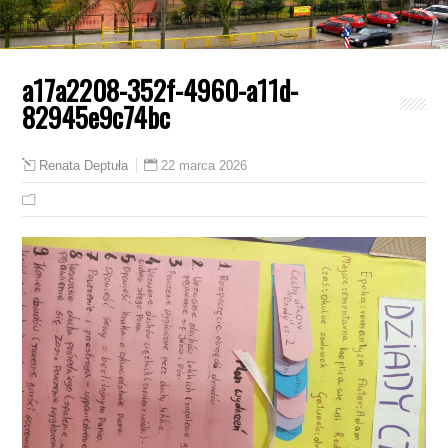
a17a2208-352f-4960-a11d-
82945e9c74bc
22 marca 2026
Renata Deptuła