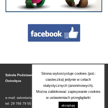
Strona wykorzystuje cookies (pol.:
Szkoła Podstawowa Nr 1 im. Stanisława Jachowicza w
ciasteczka) jedynie w celach
Ostrołęce
statystycznych (anonimowych).
Można zablokować zapisywanie cookies
w ustawieniach przeglądarki
e-mail: sekretariat@sp1.ostroleka.edu.pl
tel: 29 766 79 55
akceptuję