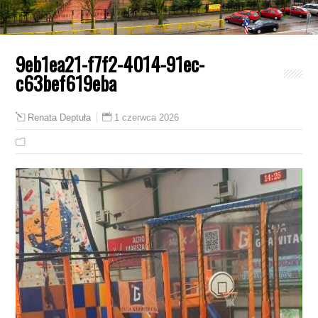
9eb1ea21-f7f2-4014-91ec-
c63bef619eba
1 czerwca 2026
Renata Deptuła